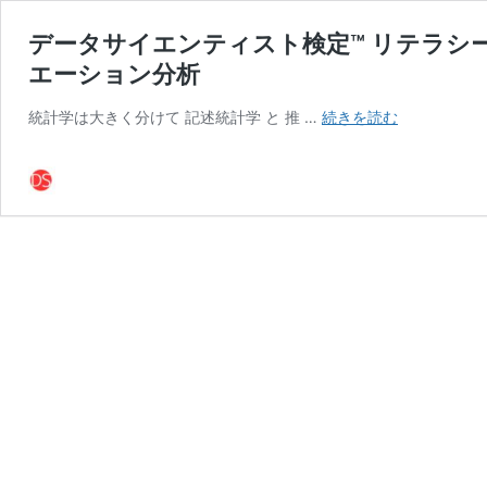
データサイエンティスト検定™ リテラシ
エーション分析
デ
統計学は大きく分けて 記述統計学 と 推 …
続きを読む
ー
タ
サ
イ
エ
ン
テ
ィ
ス
ト
検
定
™
リ
テ
ラ