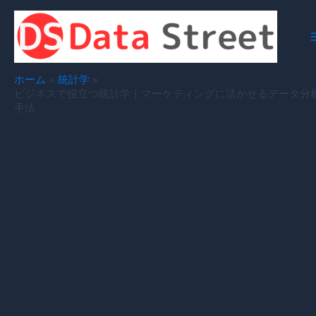
内
容
を
ス
キ
ホーム
統計学
ッ
ビジネスで役立つ統計学｜マーケティングに活かせるデータ分
手法
プ