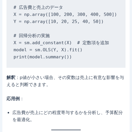
# 広告費と売上のデータ

X = np.array([100, 200, 300, 400, 500])

Y = np.array([10, 20, 25, 40, 50])

# 回帰分析の実施

X = sm.add_constant(X)  # 定数項を追加

model = sm.OLS(Y, X).fit()

解釈
：p値が小さい場合、その変数は売上に有意な影響を与
えると判断できます。
応用例
：
広告費が売上にどの程度寄与するかを分析し、予算配分
を最適化。