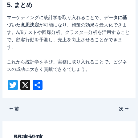
5. まとめ
マーケティングに統計学を取り入れることで、
データに基
づいた意思決定
が可能になり、施策の効果を最大化できま
す。A/Bテストや回帰分析、クラスター分析を活用すること
で、顧客行動を予測し、売上を向上させることができま
す。
これから統計学を学び、実務に取り入れることで、ビジネ
スの成功に大きく貢献できるでしょう。
T
X
共
w
有
itt
Post
前
次
er
navigation