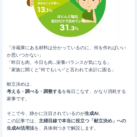
「冷蔵庫にある材料は分かっているのに、何を作ればいい
か思いつかない」
「昨日も肉、今日も肉…栄養バランスが気になる」
「家族に聞くと“何でもいい”と言われて余計に困る」
献立決めは、
考える・調べる・調整する
を毎日こなす、かなり消耗する
家事です。
そこで今、静かに注目されているのが
生成AI
。
この記事では、
主婦目線で本当に役立つ「献立決め」への
生成AI活用法
を、具体例つきで解説します。