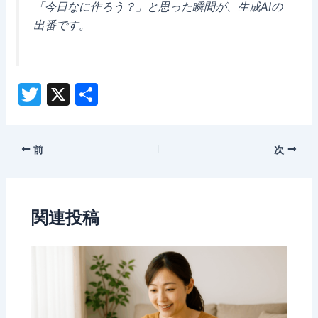
「今日なに作ろう？」と思った瞬間が、生成AIの
出番です。
T
X
共
w
有
itt
Post
前
次
er
navigation
関連投稿