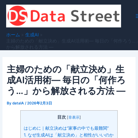
内
容
を
ス
キ
ホーム
生成AI
ッ
主婦のための「献立決め」生成AI活用術― 毎日の「何作ろう…
から解放される方法 ―
プ
主婦のための「献立決め」生
成AI活用術― 毎日の「何作ろ
う…」から解放される方法 ―
By
dataIA
/
2026年2月3日
目次
[
非表示
]
はじめに｜献立決めは“家事の中でも最難関”
1. なぜ生成AIは「献立決め」と相性がいいのか