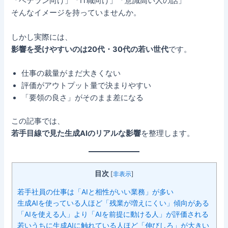
「ベテラン向け」「IT職向け」「意識高い人の話」
そんなイメージを持っていませんか。
しかし実際には、
影響を受けやすいのは20代・30代の若い世代
です。
仕事の裁量がまだ大きくない
評価がアウトプット量で決まりやすい
「要領の良さ」がそのまま差になる
この記事では、
若手目線で見た生成AIのリアルな影響
を整理します。
目次
[
非表示
]
若手社員の仕事は「AIと相性がいい業務」が多い
生成AIを使っている人ほど「残業が増えにくい」傾向がある
「AIを使える人」より「AIを前提に動ける人」が評価される
若いうちに生成AIに触れている人ほど「伸びしろ」が大きい