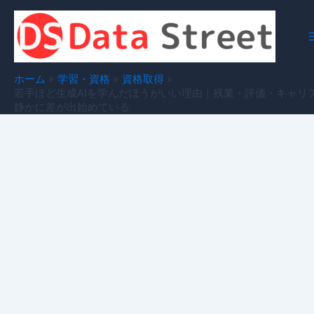
内
容
を
ス
キ
ホーム
学習・資格
資格取得
ッ
若手ほど生成AIを学んだほうがいい理由｜残業・評価・キャリ
静かに差が出始めている
プ