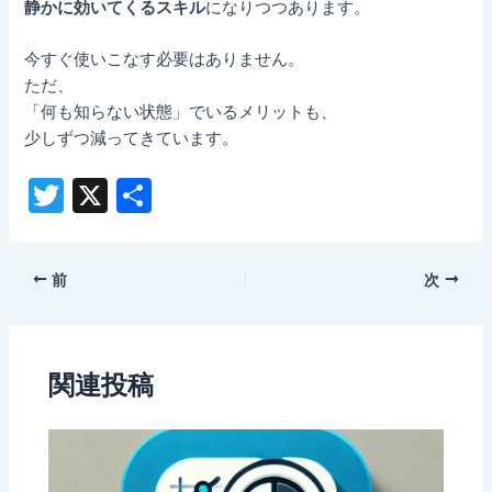
静かに効いてくるスキル
になりつつあります。
今すぐ使いこなす必要はありません。
ただ、
「何も知らない状態」でいるメリットも、
少しずつ減ってきています。
T
X
共
w
有
itt
Post
前
次
er
navigation
関連投稿