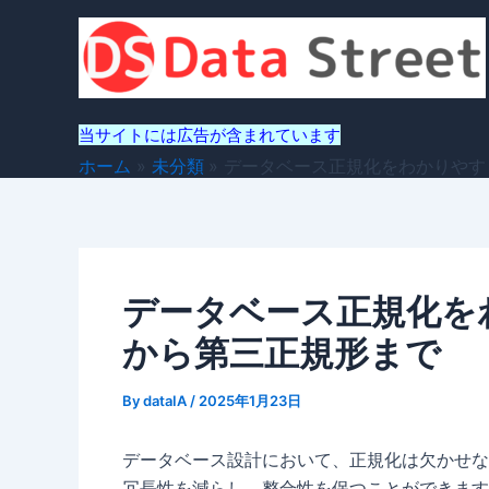
内
容
を
ス
キ
当サイトには広告が含まれています
ッ
ホーム
未分類
データベース正規化をわかりやす
プ
データベース正規化を
から第三正規形まで
By
dataIA
/
2025年1月23日
データベース設計において、正規化は欠かせな
冗長性を減らし、整合性を保つことができます。