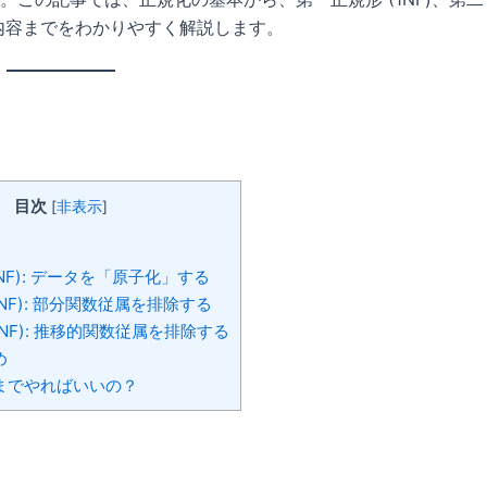
体的な内容までをわかりやすく解説します。
目次
[
非表示
]
NF): データを「原子化」する
NF): 部分関数従属を排除する
3NF): 推移的関数従属を排除する
め
までやればいいの？