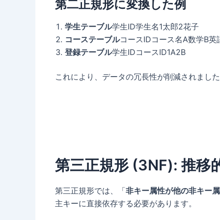
第二正規形に変換した例
学生テーブル
学生ID学生名1太郎2花子
コーステーブル
コースIDコース名A数学B英
登録テーブル
学生IDコースID1A2B
これにより、データの冗長性が削減されました
第三正規形 (3NF):
推移
第三正規形では、「
非キー属性が他の非キー属
主キーに直接依存する必要があります。