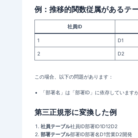
例：推移的関数従属があるテ
社員ID
1
D1
2
D2
この場合、以下の問題があります：
「部署名」は「部署ID」に依存しています
第三正規形に変換した例
社員テーブル
社員ID部署ID1D12D2
部署テーブル
部署ID部署名D1営業D2開発