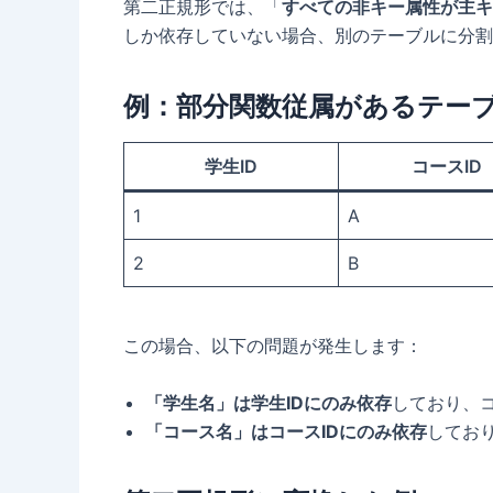
第二正規形では、「
すべての非キー属性が主キ
しか依存していない場合、別のテーブルに分割
例：部分関数従属があるテー
学生ID
コースID
1
A
2
B
この場合、以下の問題が発生します：
「学生名」は学生IDにのみ依存
しており、コ
「コース名」はコースIDにのみ依存
してお