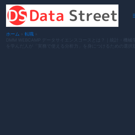
内
容
を
ス
キ
ホーム
転職
ッ
DMM WEBCAMP データサイエンスコースとは？｜統計・機械
を学んだ人が「実務で使える分析力」を身につけるための選択
プ