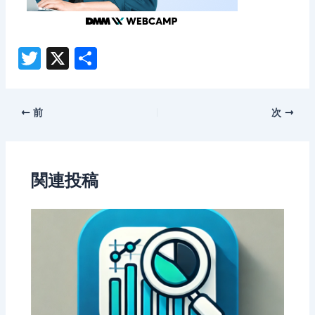
T
X
共
w
有
itt
Post
前
次
er
navigation
関連投稿