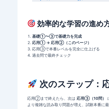
効率的な学習の進め
基礎①〜③で基礎力を完成
応用① → 応用②（このページ）
応用③で本番レベルを完全に仕上げる
過去問で最終チェック
次のステップ：
応用②まで終えたら、次は
応用③（10問）
より複雑な読み取り問題が増え、試験本番に最