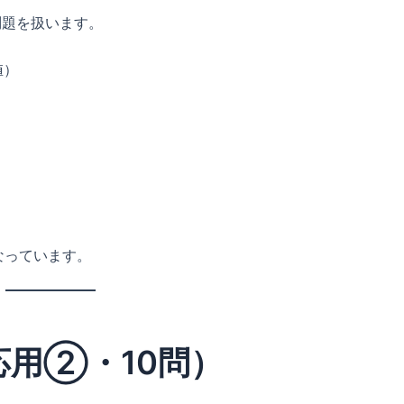
問題を扱います。
値）
）
なっています。
応用②・10問）