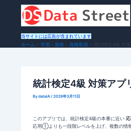
内
容
を
ス
キ
当サイトには広告が含まれています
ッ
ホーム
学習・資格
資格取得
統計検定4級 対
プ
統計検定4級 対策アプ
By
dataIA
/
2026年3月11日
このアプリでは、統計検定4級の本番に近い
応
応用①よりも一段階レベルを上げ、複数の情