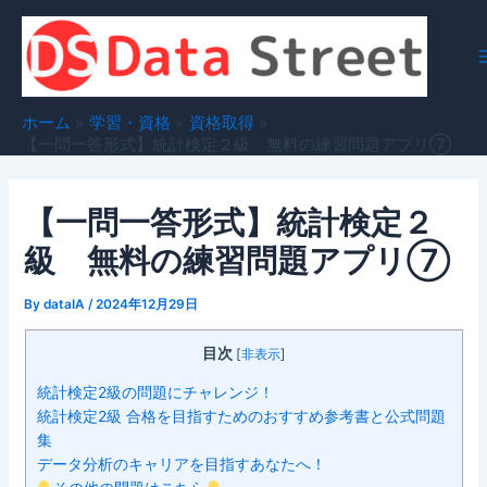
内
容
を
ス
キ
ホーム
学習・資格
資格取得
ッ
【一問一答形式】統計検定２級 無料の練習問題アプリ⑦
プ
【一問一答形式】統計検定２
級 無料の練習問題アプリ⑦
By
dataIA
/
2024年12月29日
目次
[
非表示
]
統計検定2級の問題にチャレンジ！
統計検定2級 合格を目指すためのおすすめ参考書と公式問題
集
データ分析のキャリアを目指すあなたへ！