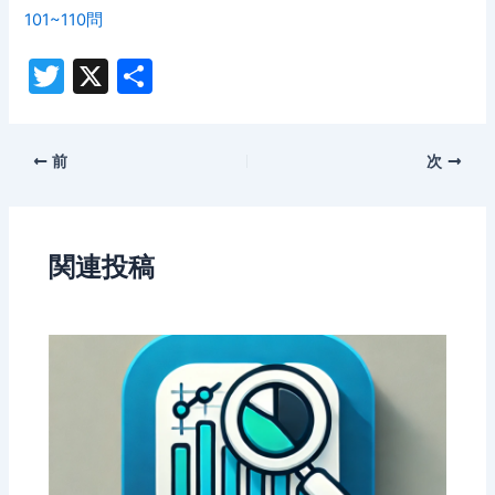
101~110問
T
X
共
w
有
itt
Post
前
次
er
navigation
関連投稿