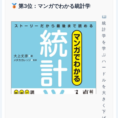
第3位：マンガでわかる統計学
統
計
学
を
学
ぶ
ハ
ー
ド
ル
を
大
き
く
下