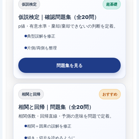
仮説検定
超基礎
仮説検定｜確認問題集（全20問）
p値・有意水準・棄却/棄却できないの判断を定着。
典型誤解を修正
片側/両側も整理
問題集を見る
相関と回帰
おすすめ
相関と回帰｜問題集（全20問）
相関係数・回帰直線・予測の意味を問題で定着。
相関＝因果の誤解を修正
傾き・切片を読めるように