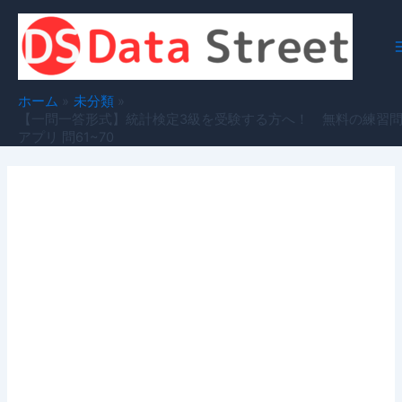
内
容
を
ス
キ
ホーム
未分類
ッ
【一問一答形式】統計検定3級を受験する方へ！ 無料の練習
アプリ 問61~70
プ