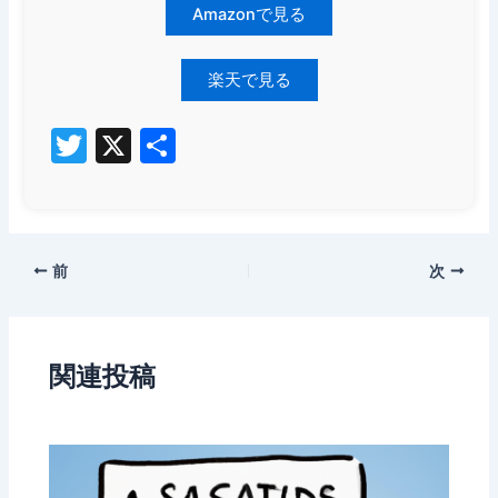
Amazonで見る
楽天で見る
T
X
共
w
有
itt
er
Post
前
次
navigation
関連投稿