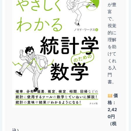
が豊
富
で、
視覚
的に
理解
を助
けて
くれ
る入
門
書。
価
格：
2,42
0円
（税
込）