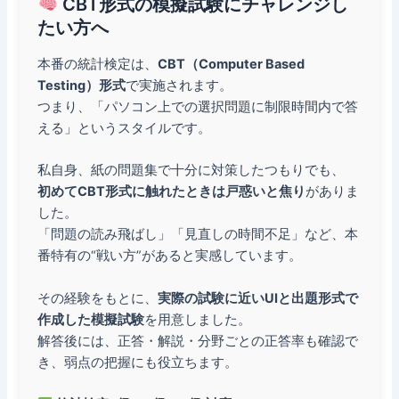
CBT形式の模擬試験にチャレンジし
たい方へ
本番の統計検定は、
CBT（Computer Based
Testing）形式
で実施されます。
つまり、「パソコン上での選択問題に制限時間内で答
える」というスタイルです。
私自身、紙の問題集で十分に対策したつもりでも、
初めてCBT形式に触れたときは戸惑いと焦り
がありま
した。
「問題の読み飛ばし」「見直しの時間不足」など、本
番特有の“戦い方”があると実感しています。
その経験をもとに、
実際の試験に近いUIと出題形式で
作成した模擬試験
を用意しました。
解答後には、正答・解説・分野ごとの正答率も確認で
き、弱点の把握にも役立ちます。